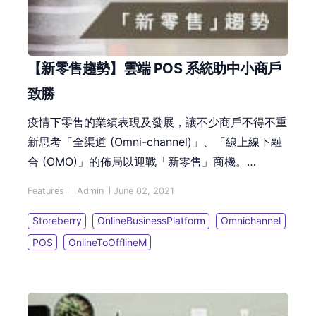
【新零售趨勢】雲端 POS 系統助中小商戶
致勝
疫情下零售的業績表現及發展，讓不少商戶不得不重
新思考「全渠道 (Omni-channel)」、「線上線下融
合 (OMO)」的佈局以迎戰「新零售」商機。
Storeberry的「雲端 POS 系統」可以融合全渠道線
Features
Admin
June 02, 2021
上線下資料，自動化串連各渠道銷售記錄、綜合實體
店及網店庫存管理、線上線下顧客資料同步更新，滿
Storeberry
OnlineBusinessPlatform
Omnichannel
足現今顧客「新零售」消費模式。
POS
OnlineToOfflineM