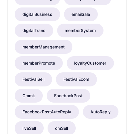
digitalBusiness
emailSale
digitalTrans
memberSystem
memberManagement
memberPromote
loyaltyCustomer
FestivalSell
FestivalEcom
Cmmk
FacebookPost
FacebookPostAutoReply
AutoReply
liveSell
cmSell