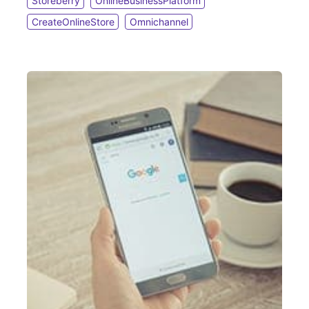
Storeberry
OnlineBusinessPlatform
CreateOnlineStore
Omnichannel