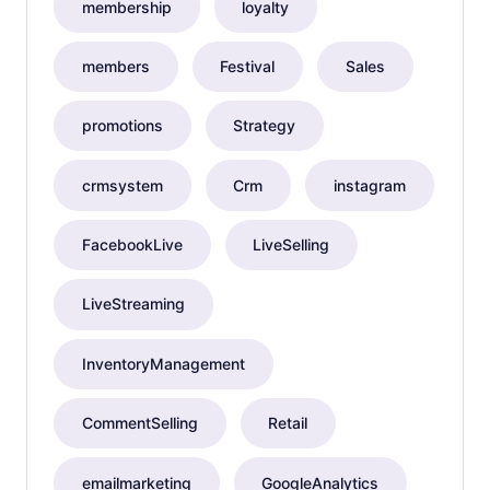
membership
loyalty
members
Festival
Sales
promotions
Strategy
crmsystem
Crm
instagram
FacebookLive
LiveSelling
LiveStreaming
InventoryManagement
CommentSelling
Retail
emailmarketing
GoogleAnalytics