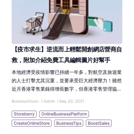
【疫市求生】逆流而上輕鬆開創網店營商自
救，附加介紹免費工具編輯圖片好幫手
本地經濟受疫情影響已持續一年多，對航空及旅遊業
的人士打擊尤其沉重，並要承受巨大經濟壓力！雖然
近月香港零售業錄得增長數字，但香港零售管理協會
曾就此提醒去年同期疫情開始爆發以致基數極低，即
BusinessVision
Admin
May 20, 2021
使出現此升幅亦可能只是「假象」，而並非零售業真
正復甦。業界亦預估有些企業經過一年的洗禮，可能
Storeberry
OnlineBusinessPlatform
因支持不住而開始裁員或削減招聘職位數目，今年的
CreateOnlineStore
BusinessTips
BoostSales
畢業生求職更是難上加難了。