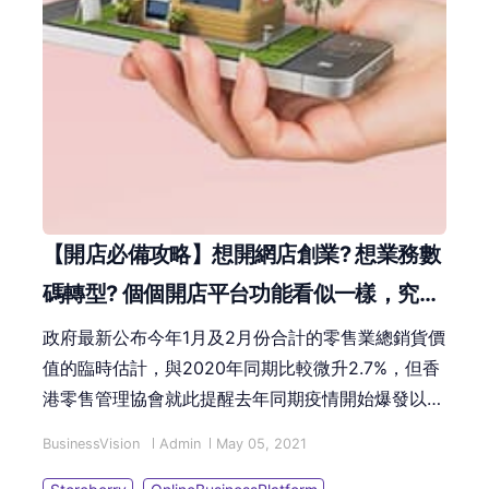
【開店必備攻略】想開網店創業? 想業務數
碼轉型? 個個開店平台功能看似一樣，究竟
網店平台邊間好?
政府最新公布今年1月及2月份合計的零售業總銷貨價
值的臨時估計，與2020年同期比較微升2.7%，但香
港零售管理協會就此提醒去年同期疫情開始爆發以致
基數極低，加上2月新年效應，即使出現此升幅亦可
BusinessVision
Admin
May 05, 2021
能只是「假象」，而並非零售業真正復甦。