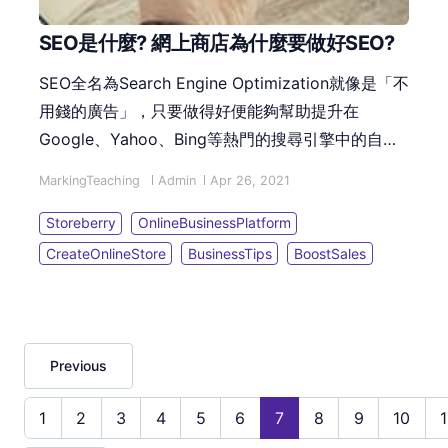
SEO是什麼? 網上商店為什麼要做好SEO?
SEO全名為Search Engine Optimization就像是「不
用錢的廣告」，只要做得好便能夠幫助提升在
Google、Yahoo、Bing等熱門的搜尋引擎中的自然
搜尋結果排名(Organic Search Ranking)，使您的網
MarkingTeaching
Admin
Apr 26, 2021
站能夠出現在特定關鍵字(Keywords)的搜尋引擎結
果頁SERP (Search Engine Results Page)當中，讓
Storeberry
OnlineBusinessPlatform
您的網站處於較前位置更容易被潛在客人找到，從而
CreateOnlineStore
BusinessTips
BoostSales
獲得更多流量到網站，讓流量轉化為銷售的機會大大
提升。 根據DataReportal 2021的報告，有85.4%
的人會於網上搜尋想購買的產品或服務，由此可見
SEO對網站宣傳曝光的重要性。
Previous
1
2
3
4
5
6
7
8
9
10
1