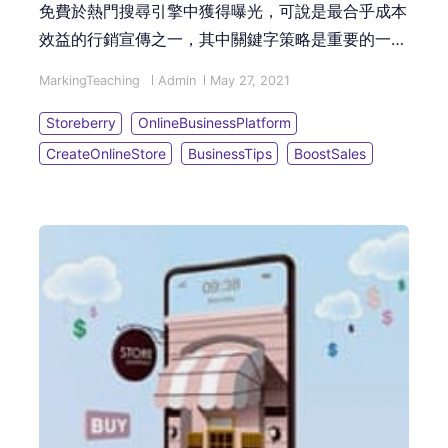
免費於熱門搜尋引擎中獲得曝光，可說是最合乎成本
效益的行銷宣傳之一，其中關鍵字策略是重要的一
環。本文章會介紹Google搜尋引擎、Google
MarkingTeaching
Admin
May 27, 2021
Trends、Keyword Tool、Google Ads等4個SEO關
鍵字調查免費工具，以實例利用工具一步步挑選合適
Storeberry
OnlineBusinessPlatform
的SEO關鍵字！
CreateOnlineStore
BusinessTips
BoostSales