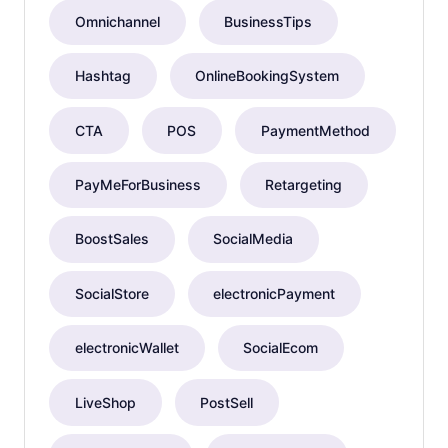
Omnichannel
BusinessTips
Hashtag
OnlineBookingSystem
CTA
POS
PaymentMethod
PayMeForBusiness
Retargeting
BoostSales
SocialMedia
SocialStore
electronicPayment
electronicWallet
SocialEcom
LiveShop
PostSell