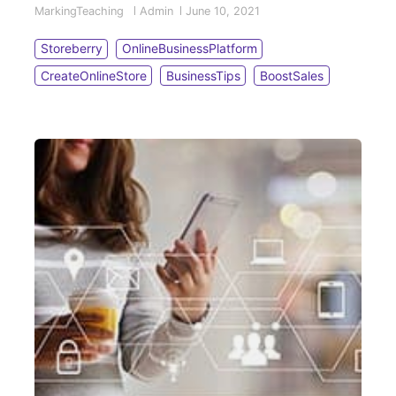
MarkingTeaching
Admin
June 10, 2021
重視內容原創性，與關鍵字的相關度 ，並教您如何
打造SEO Friendly的文章內容結構。
Storeberry
OnlineBusinessPlatform
CreateOnlineStore
BusinessTips
BoostSales