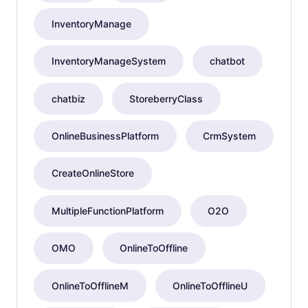
InventoryManage
InventoryManageSystem
chatbot
chatbiz
StoreberryClass
OnlineBusinessPlatform
CrmSystem
CreateOnlineStore
MultipleFunctionPlatform
O2O
OMO
OnlineToOffline
OnlineToOfflineM
OnlineToOfflineU