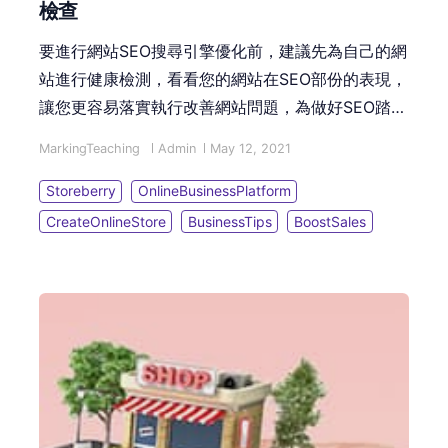
檢查
要進行網站SEO搜尋引擎優化前，建議先為自己的網
站進行健康檢測，看看您的網站在SEO部份的表現，
讓您更容易落實執行改善網站問題，為做好SEO踏出
第一步。本篇文章為您介紹Google免費的SEO工
MarkingTeaching
Admin
May 12, 2021
具，例如Lighthouse及Search Console，透過這些
SEO工具可幫助優化您的網站，改善網站的缺點，進
Storeberry
OnlineBusinessPlatform
而提升網站的搜尋引擎結果頁的排名。
CreateOnlineStore
BusinessTips
BoostSales