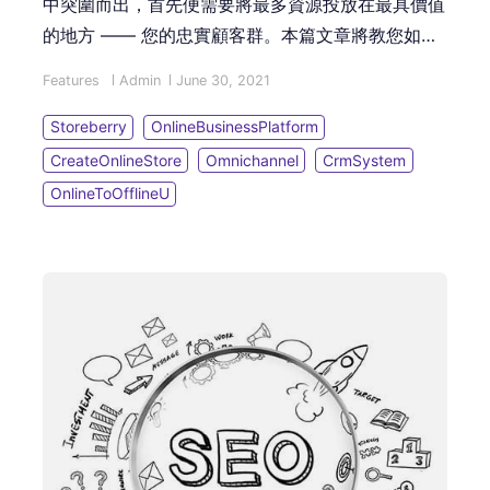
中突圍而出，首先便需要將最多資源投放在最具價值
的地方 —— 您的忠實顧客群。本篇文章將教您如何
利用 CRM 系統為網店/ 實體店經營會員，同時透過
Features
Admin
June 30, 2021
「80/20法則」，助您掀起一波波品牌「課金」熱
潮！
Storeberry
OnlineBusinessPlatform
CreateOnlineStore
Omnichannel
CrmSystem
OnlineToOfflineU