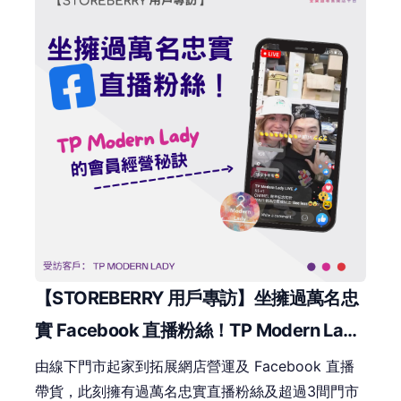
【STOREBERRY 用戶專訪】坐擁過萬名忠
實 Facebook 直播粉絲！TP Modern Lady
的會員經營秘訣
由線下門市起家到拓展網店營運及 Facebook 直播
帶貨，此刻擁有過萬名忠實直播粉絲及超過3間門市