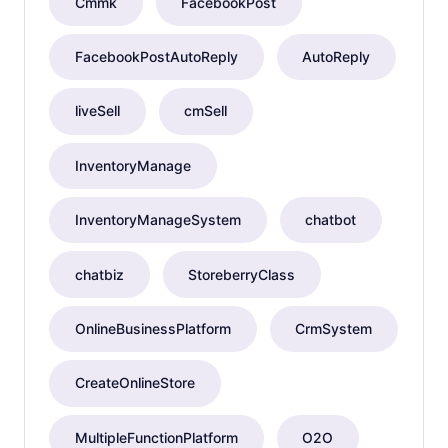
Cmmk
FacebookPost
FacebookPostAutoReply
AutoReply
liveSell
cmSell
InventoryManage
InventoryManageSystem
chatbot
chatbiz
StoreberryClass
OnlineBusinessPlatform
CrmSystem
CreateOnlineStore
MultipleFunctionPlatform
O2O