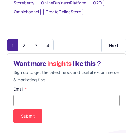
於您的商戶購物。
Storeberry
OnlineBusinessPlatform
O2O
Omnichannel
CreateOnlineStore
1
2
3
4
Next
Want more
insights
like this？
Sign up to get the latest news and useful e-commerce
& marketing tips
Email
*
Submit