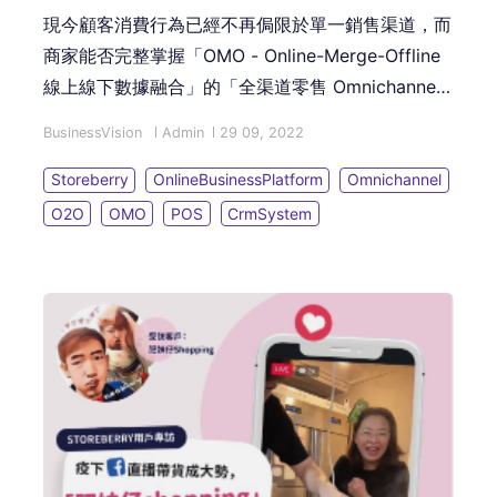
現今顧客消費行為已經不再侷限於單一銷售渠道，而
商家能否完整掌握「OMO - Online-Merge-Offline
線上線下數據融合」的「全渠道零售 Omnichannel
Retailing」營運模式就是成功的關鍵！這篇文章會為
BusinessVision
Admin
29 09, 2022
您介紹 O2O 與 OMO 的分別，並讓您了解轉型
「OMO 全渠道零售模式」的必備對策！
Storeberry
OnlineBusinessPlatform
Omnichannel
O2O
OMO
POS
CrmSystem