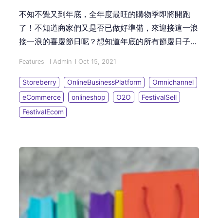
不知不覺又到年底，全年度最旺的購物季即將開跑
了！不知道商家們又是否已做好準備，來迎接這一浪
接一浪的喜慶節日呢？想知道年底的所有節慶日子，
以及舉辦甚麼節慶行銷活動最受歡迎？本篇文章將為
Features
Admin
Oct 15, 2021
您一一解密！再透過 STOREBERRY 優惠推廣新功
能，助您極速完成節日銷售策略。
Storeberry
OnlineBusinessPlatform
Omnichannel
eCommerce
onlineshop
O2O
FestivalSell
FestivalEcom