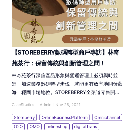
【STOREBERRY數碼轉型商戶專訪】林奇
苑茶行：保留傳統與創新管理之間！
林奇苑茶行深信產品形象與營運管理上必須與時並
進，加速業務數碼轉型步伐，就能更有效率地開發藍
海，穩固市場地位。STOREBERRY全渠道零售開店
平台的各項營銷功能，有助傳統企業融入創新數碼科
CaseStudies
Admin
Nov 25, 2021
技管理，鞏固根基長遠傳承發展。
Storeberry
OnlineBusinessPlatform
Omnichannel
O2O
OMO
onlineshop
digitalTrans