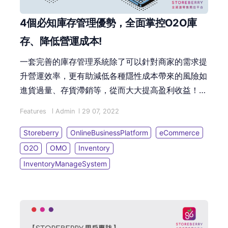
4個必知庫存管理優勢，全面掌控O2O庫
存、降低營運成本!
一套完善的庫存管理系統除了可以針對商家的需求提
升營運效率，更有助減低各種隱性成本帶來的風險如
進貨過量、存貨滯銷等，從而大大提高盈利收益！但
當每個商家採用的庫存管理方法都不盡相同時，到底
Features
Admin
29 07, 2022
哪種庫存管理系統才最適合您的業務？這邊就讓我們
來分析一下在不同情境下，不同商家可能面對的庫存
Storeberry
OnlineBusinessPlatform
eCommerce
問題，以及有效的庫存管理功能為商家們帶來的各種
O2O
OMO
Inventory
優勢及便利吧！的行銷優惠策略吸納新客源，再培養
InventoryManageSystem
成為忠誠會員才能帶來穩定的收入來源。這篇文章就
會為您介紹 STOREBERRY 的各項會員系統功能及商
戶應用案例，助您更有效提高營業額。