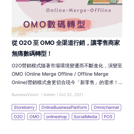
從 O2O 至 OMO 全渠道行銷，讓零售商家
無痛數碼轉型！
O2O營銷模式隨著市場環境變遷而不斷進化，演變至
OMO (Online Merge Offline / Offline Merge
Online)營銷模式會更切合現今「新零售」的需求！​
究竟O2O與OMO的分別在哪裡？STOREBERRY全渠
BusinessVision
Admin
Oct 22, 2021
道零售開店平台，又如何助商家無痛數碼轉型開展
OMO業務?
Storeberry
OnlineBusinessPlatform
Omnichannel
O2O
OMO
onlineshop
SocialMedia
POS