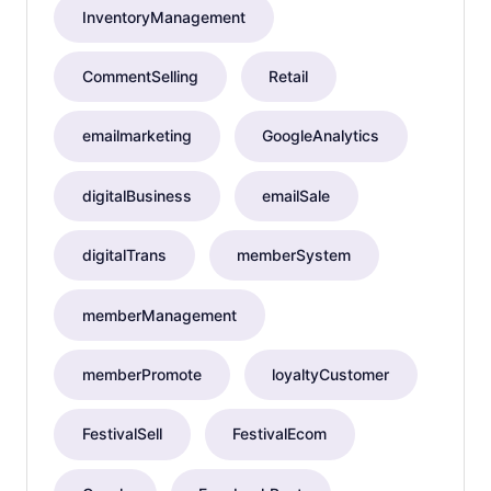
InventoryManagement
CommentSelling
Retail
emailmarketing
GoogleAnalytics
digitalBusiness
emailSale
digitalTrans
memberSystem
memberManagement
memberPromote
loyaltyCustomer
FestivalSell
FestivalEcom