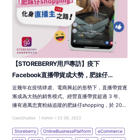
【STOREBERRY用戶專訪】疫下
Facebook直播帶貨成大勢，肥妹仔
shopping化身直播主之路！
近幾年在疫情肆虐、電商興起的形勢下，直播帶貨逐
漸成為大熱的銷售模式。經營直播帶貨超過 3 年、
擁有過萬忠實粉絲追蹤的肥妹仔shopping，於 2019
年由 Facebook直播銷售起家，至今已踏入第 4 個
CaseStudies
Admin
23 08, 2022
年頭。想知道肥妹仔是如何由零開始成為大受歡迎的
直播主？其直播帶貨的成功秘訣又是什麼？趕快來看
Storeberry
OnlineBusinessPlatform
eCommerce