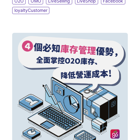
看吧！
O2O
OMO
LiveSelling
LiveShop
Facebook
loyaltyCustomer