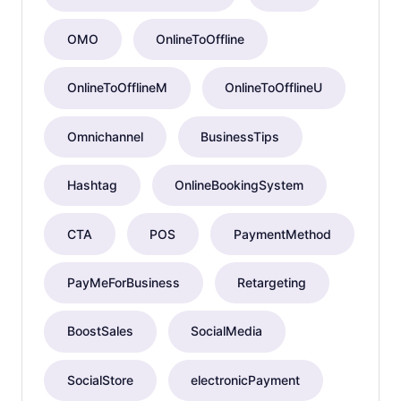
OMO
OnlineToOffline
OnlineToOfflineM
OnlineToOfflineU
Omnichannel
BusinessTips
Hashtag
OnlineBookingSystem
CTA
POS
PaymentMethod
PayMeForBusiness
Retargeting
BoostSales
SocialMedia
SocialStore
electronicPayment