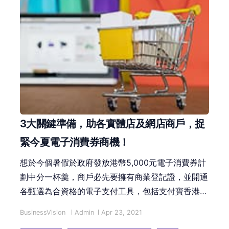
3大關鍵準備，助各實體店及網店商戶，捉
緊今夏電子消費券商機！
想於今個暑假於政府發放港幣5,000元電子消費券計
劃中分一杯羹，商戶必先要擁有商業登記證，並開通
各甄選為合資格的電子支付工具，包括支付寶香港、
WeChat Pay HK、八達通、Tap & Go拍住賞等！商
BusinessVision
Admin
Apr 23, 2021
戶要盡搶商機，更應及早策劃亮眼優惠，刺激消費者