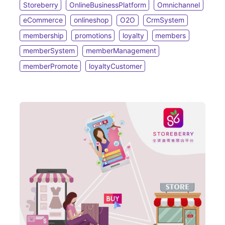
管理會員的 CRM 系統！想知道除了線上線下實時整
Storeberry
OnlineBusinessPlatform
Omnichannel
合、自動化顧客資料管理及全天候待命的聊天機械人
eCommerce
onlineshop
O2O
CrmSystem
外，一個優秀的自動化會員管理系統還可以包攬多少
membership
promotions
loyalty
members
項經營會員必備的優惠功能？看下去您就知道了。
memberSystem
memberManagement
memberPromote
loyaltyCustomer