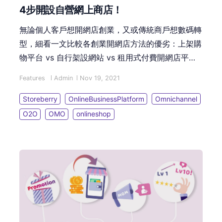
4步開設自營網上商店！
無論個人客戶想開網店創業，又或傳統商戶想數碼轉
型，細看一文比較各創業開網店方法的優劣：上架購
物平台 vs 自行架設網站 vs 租用式付費開網店平
台。STOREBERRY讓您4步輕鬆創建自己的網店，性
Features
Admin
Nov 19, 2021
價比極高！
Storeberry
OnlineBusinessPlatform
Omnichannel
O2O
OMO
onlineshop