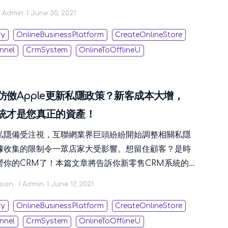
同時透過「80/20法則」，助您掀起一波波品牌「課
Admin
June 30, 2021
！
ry
OnlineBusinessPlatform
CreateOnlineStore
nnel
CrmSystem
OnlineToOfflineU
le仿傚Apple更新私隱政策？新客成本大增，
系統才是您真正的資產！
私隱備受注視，互聯網業界巨頭紛紛開始調整相關私隱
據收集的限制令一眾店家大受影響。想留住顧客？是時
營你的CRM了！本篇文章將告訴你新零售CRM系統的
，手把手教你如何選擇CRM系統。
sion
Admin
June 17, 2021
ry
OnlineBusinessPlatform
CreateOnlineStore
nnel
CrmSystem
OnlineToOfflineU