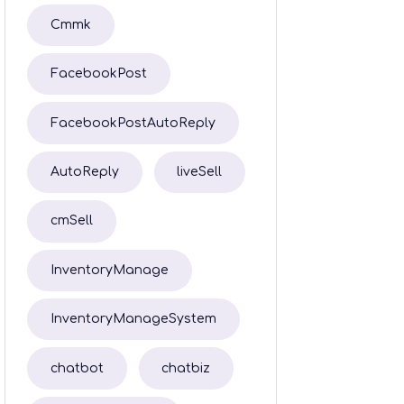
Cmmk
FacebookPost
FacebookPostAutoReply
AutoReply
liveSell
cmSell
InventoryManage
InventoryManageSystem
chatbot
chatbiz