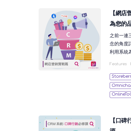
【網店營
為您的
之前一連
念的角度
利用系統
活躍度，
Features
理解。覺得
店平台的
Storeber
牌的口碑
Omnicha
OnlineTo
【口碑