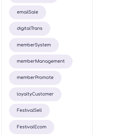
emailSale
digitalTrans
memberSystem
memberManagement
memberPromote
loyaltyCustomer
FestivalSell
FestivalEcom