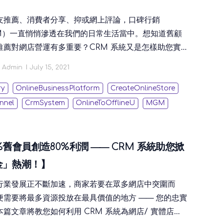
友推薦、消費者分享、抑或網上評論，口碑行銷
M）一直悄悄滲透在我們的日常生活當中。想知道舊顧
推薦對網店營運有多重要？CRM 系統又是怎樣助您實
銷策略？本篇文章將傳授您一系列口碑行銷小妙招，教
Admin
July 15, 2021
CRM 系統打造高成效的口碑行銷，輕鬆帶動舊顧客為品
客源！
ry
OnlineBusinessPlatform
CreateOnlineStore
nnel
CrmSystem
OnlineToOfflineU
MGM
%舊會員創造80%利潤 —— CRM 系統助您掀
金」熱潮！】
行業發展正不斷加速，商家若要在眾多網店中突圍而
便需要將最多資源投放在最具價值的地方 —— 您的忠實
篇文章將教您如何利用 CRM 系統為網店/ 實體店經