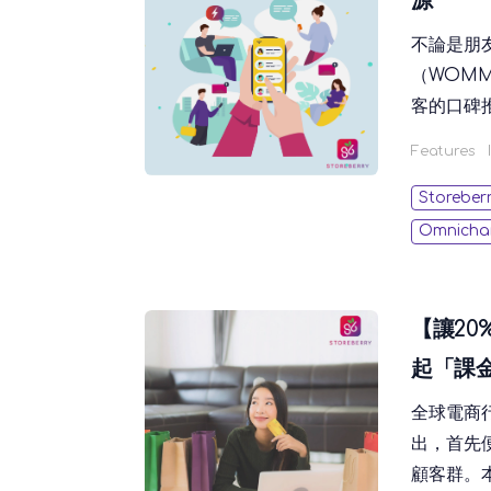
源
不論是朋
（WOM
客的口碑
踐口碑行
Features
您善用 
牌開拓新
Storeber
Omnicha
【讓20
起「課
全球電商
出，首先
顧客群。本