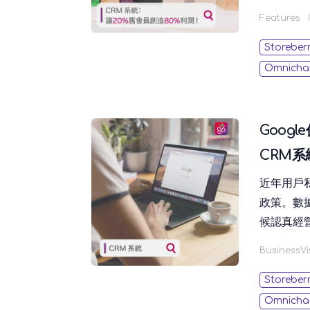
營會員，
Features
金」熱潮
Storeber
Omnicha
Goog
CRM
近年用戶
政策。數
候認真經
必備功能
BusinessVi
Storeber
Omnicha