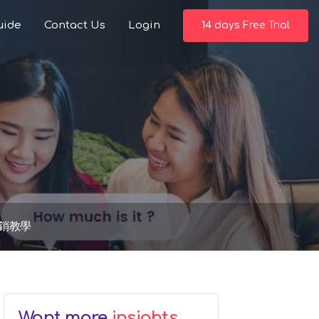
uide
Contact Us
Login
14 days Free Trial
銷教學
Want more
insights