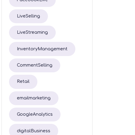
LiveSelling
LiveStreaming
InventoryManagement
CommentSelling
Retail
emailmarketing
GoogleAnalytics
digitalBusiness