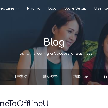
Features
Pricing
Blog
Store Setup
User G
Blog
Tips for Growing a Successful Business
用戶專訪
營商視野
功能介紹
行
ineToOfflineU