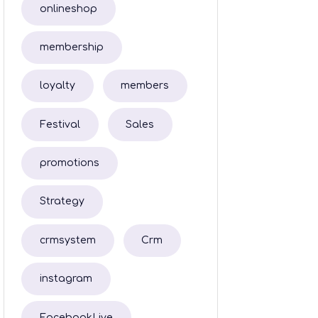
onlineshop
membership
loyalty
members
Festival
Sales
promotions
Strategy
crmsystem
Crm
instagram
FacebookLive