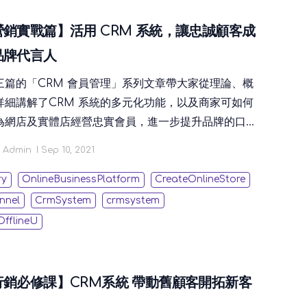
銷實戰篇】活用 CRM 系統，讓忠誠顧客成
品牌代言人
三篇的「CRM 會員管理」系列文章帶大家從理論、概
詳細講解了CRM 系統的多元化功能，以及商家可如何
為網店及實體店經營忠實會員，進一步提升品牌的口碑
相信看過文章的您對於管理 CRM 系統已有一定程度的
Admin
Sep 10, 2021
理論分析太抽象？本篇文章將透過 STOREBERRY 開
 CRM 系統帶您親身實戰會員管理，手把手助您開拓品
ry
OnlineBusinessPlatform
CreateOnlineStore
生態圈！
nnel
CrmSystem
crmsystem
OfflineU
行銷必修課】CRM系統 帶動舊顧客開拓新客