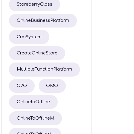
StoreberryClass
OnlineBusinessPlatform
CrmSystem
CreateOnlineStore
MultipleFunctionPlatform
O2O
OMO
OnlineToOffline
OnlineToOfflineM