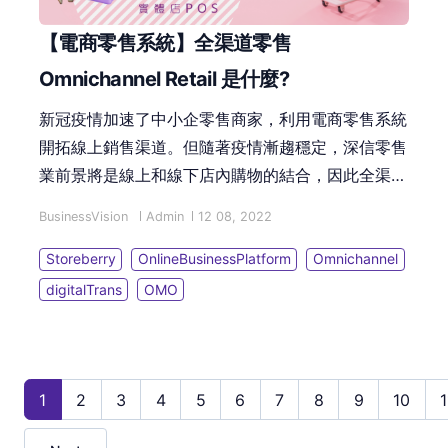
【電商零售系統】全渠道零售
Omnichannel Retail 是什麼?
新冠疫情加速了中小企零售商家，利用電商零售系統
開拓線上銷售渠道。但隨著疫情漸趨穩定，深信零售
業前景將是線上和線下店內購物的結合，因此全渠道
零售（Omnichannel Retail）必定是現今電商零售的
BusinessVision
Admin
12 08, 2022
關鍵，讓顧客線上、線下均能感受無縫的消費體驗。
Storeberry
OnlineBusinessPlatform
Omnichannel
digitalTrans
OMO
1
2
3
4
5
6
7
8
9
10
1