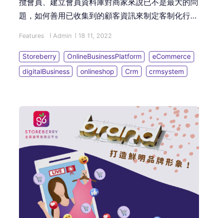
攬會員、建立會員資料庫對商家來說已不是最大的問
題，如何善用已收集到的顧客資訊來制定客制化行銷
策略、經營忠實顧客才是真正的挑戰。要解決這些煩
Features
Admin
18 11, 2022
惱，商家就要認真挑選適合品牌長遠發展的全渠道
CRM 系統，來進一步優化您的會員經營手法！
Storeberry
OnlineBusinessPlatform
eCommerce
digitalBusiness
onlineshop
Crm
crmsystem