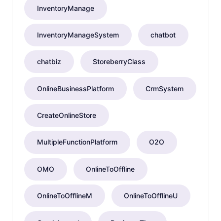
InventoryManage
InventoryManageSystem
chatbot
chatbiz
StoreberryClass
OnlineBusinessPlatform
CrmSystem
CreateOnlineStore
MultipleFunctionPlatform
O2O
OMO
OnlineToOffline
OnlineToOfflineM
OnlineToOfflineU