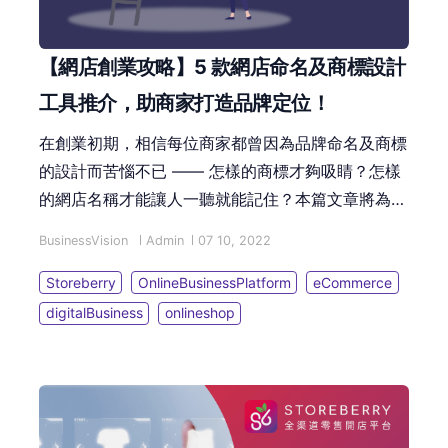
【網店創業攻略】5 款網店命名及商標設計
工具推介，助商家打造品牌定位！
在創業初期，相信每位商家都曾因為品牌命名及商標
的設計而苦惱不已 —— 怎樣的商標才夠吸睛？怎樣
的網店名稱才能讓人一聽就能記住？本篇文章將為您
講解網店命名及商標設計對品牌定位的重要性，更會
BusinessVision
Admin
07 10, 2022
推介一系列免費又好用的品牌命名及商標設計小工
具，助商家輕鬆解決創業難題！
Storeberry
OnlineBusinessPlatform
eCommerce
digitalBusiness
onlineshop