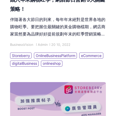
策略！
伴隨著各大節日的到來，每年年末絕對是世界各地的
購物旺季。要把握住最關鍵的黃金購物檔期，網店商
家當然要為品牌好好提前規劃年末的旺季營銷策略！
想了解更多消費者的心態，為您的品牌推銷做好準
BusinessVision
Admin
20 10, 2022
備？本篇文章將透過調查數據分析為您整理好一系列
的策劃懶人包，助您秒懂網店最有效的節日營銷技
Storeberry
OnlineBusinessPlatform
eCommerce
巧！
digitalBusiness
onlineshop