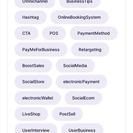
Omnichannel
BusinessTips
Hashtag
OnlineBookingSystem
CTA
POS
PaymentMethod
PayMeForBusiness
Retargeting
BoostSales
SocialMedia
SocialStore
electronicPayment
electronicWallet
SocialEcom
LiveShop
PostSell
UserInterview
UserBusiness