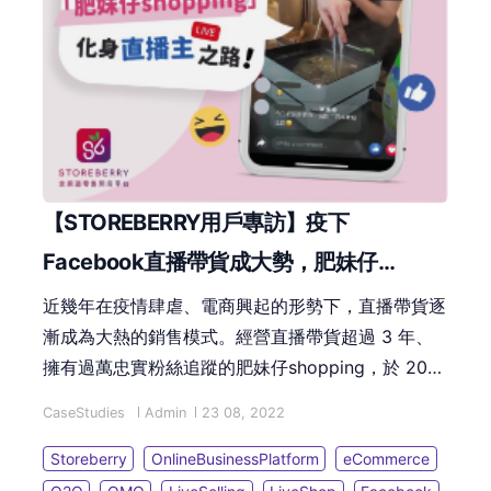
【STOREBERRY用戶專訪】疫下
Facebook直播帶貨成大勢，肥妹仔
shopping化身直播主之路！
近幾年在疫情肆虐、電商興起的形勢下，直播帶貨逐
漸成為大熱的銷售模式。經營直播帶貨超過 3 年、
擁有過萬忠實粉絲追蹤的肥妹仔shopping，於 2019
年由 Facebook直播銷售起家，至今已踏入第 4 個
CaseStudies
Admin
23 08, 2022
年頭。想知道肥妹仔是如何由零開始成為大受歡迎的
直播主？其直播帶貨的成功秘訣又是什麼？趕快來看
Storeberry
OnlineBusinessPlatform
eCommerce
看吧！