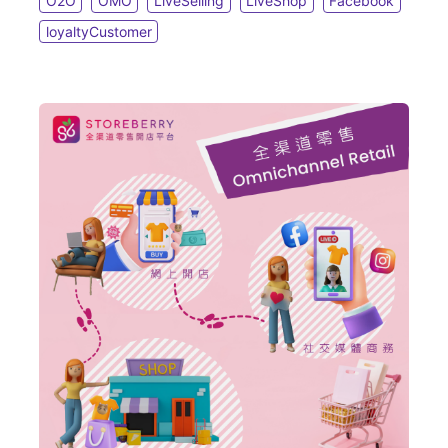
O2O
OMO
LiveSelling
LiveShop
Facebook
loyaltyCustomer