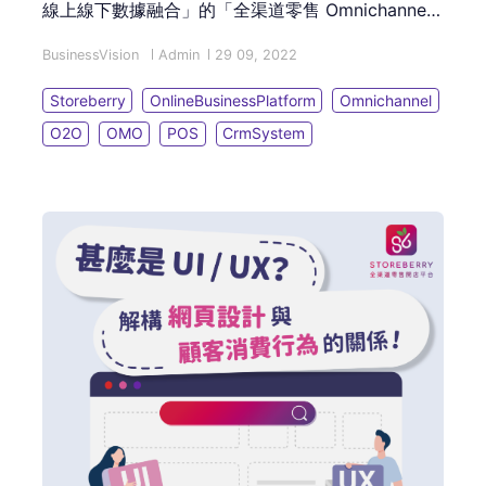
線上線下數據融合」的「全渠道零售 Omnichannel
Retailing」營運模式就是成功的關鍵！這篇文章會為
BusinessVision
Admin
29 09, 2022
您介紹 O2O 與 OMO 的分別，並讓您了解轉型
「OMO 全渠道零售模式」的必備對策！
Storeberry
OnlineBusinessPlatform
Omnichannel
O2O
OMO
POS
CrmSystem