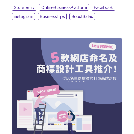
給您的目標客群。
Storeberry
OnlineBusinessPlatform
Facebook
instagram
BusinessTips
BoostSales