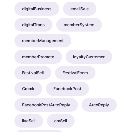
digitalBusiness
emailSale
digitalTrans
memberSystem
memberManagement
memberPromote
loyaltyCustomer
FestivalSell
FestivalEcom
Cmmk
FacebookPost
FacebookPostAutoReply
AutoReply
liveSell
cmSell