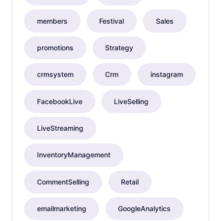
members
Festival
Sales
promotions
Strategy
crmsystem
Crm
instagram
FacebookLive
LiveSelling
LiveStreaming
InventoryManagement
CommentSelling
Retail
emailmarketing
GoogleAnalytics