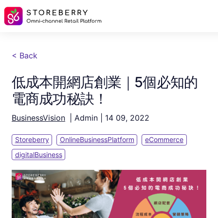
< Back
低成本開網店創業｜5個必知的
電商成功秘訣！
BusinessVision
|
Admin
|
14 09, 2022
Storeberry
OnlineBusinessPlatform
eCommerce
digitalBusiness