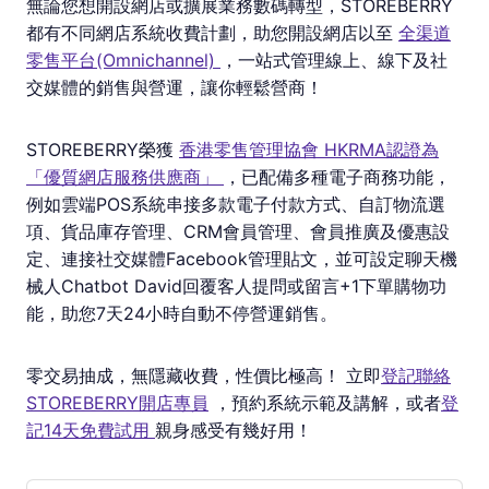
無論您想開設網店或擴展業務數碼轉型，STOREBERRY
都有不同網店系統收費計劃，助您開設網店以至
全渠道
零售平台(Omnichannel)
，一站式管理線上、線下及社
交媒體的銷售與營運，讓你輕鬆營商！
STOREBERRY榮獲
香港零售管理協會 HKRMA認證為
「優質網店服務供應商」
，已配備多種電子商務功能，
例如雲端POS系統串接多款電子付款方式、自訂物流選
項、貨品庫存管理、CRM會員管理、會員推廣及優惠設
定、連接社交媒體Facebook管理貼文，並可設定聊天機
械人Chatbot David回覆客人提問或留言+1下單購物功
能，助您7天24小時自動不停營運銷售。
零交易抽成，無隱藏收費，性價比極高！ 立即
登記聯絡
STOREBERRY開店專員
，預約系統示範及講解，或者
登
記14天免費試用
親身感受有幾好用！