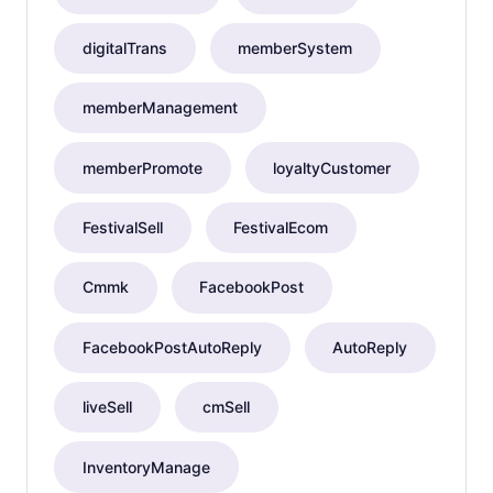
digitalTrans
memberSystem
memberManagement
memberPromote
loyaltyCustomer
FestivalSell
FestivalEcom
Cmmk
FacebookPost
FacebookPostAutoReply
AutoReply
liveSell
cmSell
InventoryManage