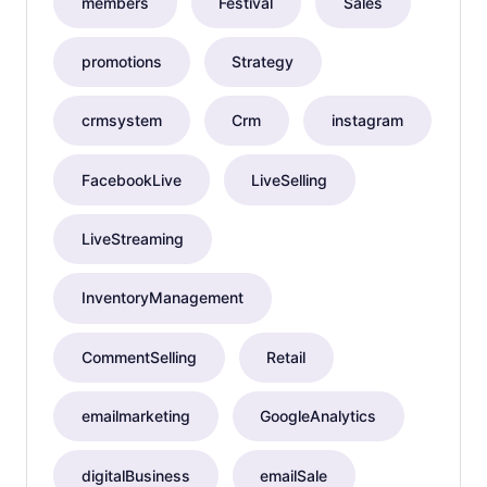
members
Festival
Sales
promotions
Strategy
crmsystem
Crm
instagram
FacebookLive
LiveSelling
LiveStreaming
InventoryManagement
CommentSelling
Retail
emailmarketing
GoogleAnalytics
digitalBusiness
emailSale