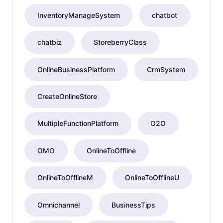
InventoryManageSystem
chatbot
chatbiz
StoreberryClass
OnlineBusinessPlatform
CrmSystem
CreateOnlineStore
MultipleFunctionPlatform
O2O
OMO
OnlineToOffline
OnlineToOfflineM
OnlineToOfflineU
Omnichannel
BusinessTips