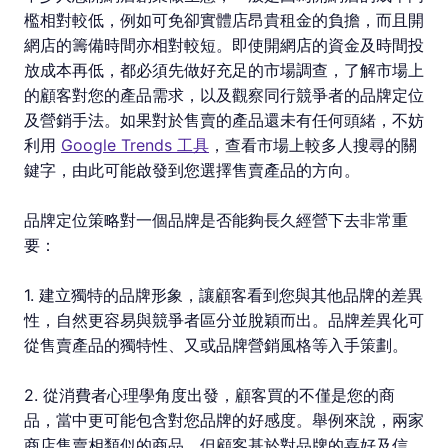
檻相對較低，例如可免卻實體店昂貴租金的負擔，而且開
網店的籌備時間亦相對較短。即使開網店的資金及時間投
放成本再低，都必須先做好充足的市場調查，了解市場上
的顧客對您的產品需求，以及觀察同行競爭者的品牌定位
及營銷手法。如果對於售賣的產品還未有任何頭緒，不妨
利用
Google Trends 工具
，查看市場上較多人搜尋的關
鍵字，由此可能啟發到您選擇售賣產品的方向。
品牌定位策略對一個品牌是否能夠長久經營下去非常重
要：
1. 建立獨特的品牌形象，讓顧客看到您與其他品牌的差異
性，自然更容易與競爭者區分並脫穎而出。品牌差異化可
從售賣產品的獨特性、又或品牌營銷風格等入手策劃。
2. 從消費者心理學角度出發，顧客買的不僅是您的商
品，當中更可能包含對您品牌的好感度。舉例來說，兩家
商店售賣相類似的商品，但顧客基於對品牌的喜好及信