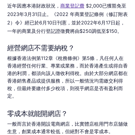
近年因應本港財政狀況，
商業登記費
$2,000已獲豁免至
2023年3月31日止。《2022 年商業登記條例（修訂附表
2）令》經已於6月10日刊憲，並於2022年6月17日起，
一年的商業及分行登記證徵費將由$250調低至$150。
經營網店不需要納稅？
根據香港法例第112章《稅務條例》第5條，凡任何人在
香港經營任何行業、專業或業務，而於香港產生或得自香
港的利潤，都須向該人徵收利得稅。由於大部分網店都在
香港銷售產品或提供服務，所以一般情況均需繳交利得
稅，但最終要繳付多少稅項，則視乎網店是否有盈利而
定。
零成本就能開網店？
一般而言於香港開設電商網店，比實體店租用門市店舖做
生意，創業成本通常較低，但絕對不會是零成本。