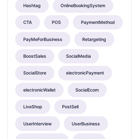
Hashtag
OnlineBookingSystem
CTA
POS
PaymentMethod
PayMeForBusiness
Retargeting
BoostSales
SocialMedia
SocialStore
electronicPayment
electronicWallet
SocialEcom
LiveShop
PostSell
UserInterview
UserBusiness