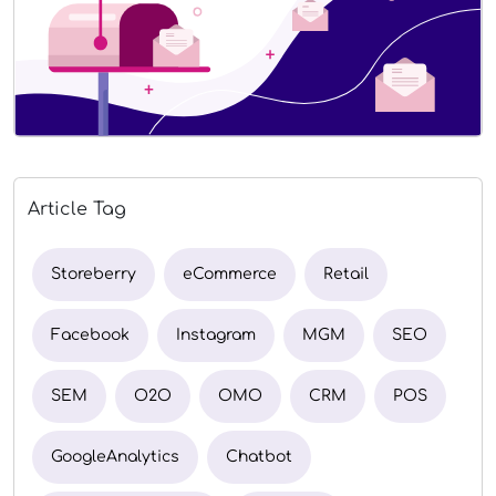
Article Tag
Storeberry
eCommerce
Retail
Facebook
Instagram
MGM
SEO
SEM
O2O
OMO
CRM
POS
GoogleAnalytics
Chatbot