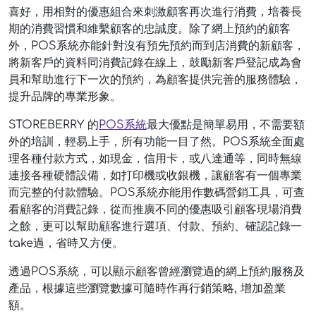
喜好，用相對的優惠組合來刺激顧客再次進行消費，培養長
期的消費習慣和維繫顧客的忠誠度。除了網上預約的顧客
外，POS系統亦能針對沒有預先預約而到店消費的新顧客，
將新客戶的資料同消費記錄在線上，鼓勵新客戶登記成為會
員和幫助進行下一次的預約，為顧客提供完善的服務體驗，
提升品牌的專業形象。
STOREBERRY 的
POS系統
最大優點是簡單易用，不需要額
外的培訓，輕易上手，所有功能一目了然。POS系統全面處
理各種付款方式，如現金，信用卡，或八達通等，同時無線
連接各種硬體設備，如打印機或收銀機，讓顧客有一個專業
而完整的付款體驗。POS系統亦能用作數碼營銷工具，可查
看顧客的消費記錄，從而推廣不同的優惠吸引顧客現場消費
之餘，更可以幫助顧客進行選項、付款、預約、確認記錄一
take過，省時又方便。
透過POS系統，可以顯示顧客曾經瀏覽過的網上預約服務及
產品，根據這些瀏覽數據可隨時作再行銷策略, 增加盈業
額。