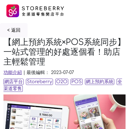
<
返回
【網上預約系統×POS系統同步】
一站式管理的好處逐個看！助店
主輕鬆管理
功能介紹
|
最後編輯：
2023-07-07
網店平台
Storeberry
O2O
POS
網上預約系統
全
渠道零售