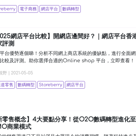
reberry
電子商務
網店平台
數碼轉型
2025網店平台比較】開網店邊間好？｜網店平台香
家評測
平台優勢逐個睇！分析不同網上商店系統的優缺點，進行全面網
比較及評測。助你選擇合適的Online shop 平台，立即查看！
視野
|
2021-05-05
渠道零售
數碼轉型
Storeberry
網店平台
新零售概念】4大要點分享！從O2O數碼轉型進化至
MO商業模式