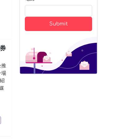
Submit
費券
企推
一場
介紹
媒