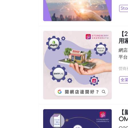
Sto
【
用
網店
平台
營商
全
【
O