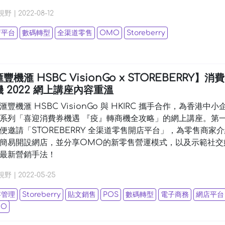
視野
|
2022-08-12
店平台
數碼轉型
全渠道零售
OMO
Storeberry
豐機滙 HSBC VisionGo x STOREBERRY】消
 2022 網上講座內容重溫
滙豐機滙 HSBC VisionGo 與 HKIRC 攜手合作，為香港中小
系列「喜迎消費券機遇 『疫』轉商機全攻略」的網上講座。第
便邀請「STOREBERRY 全渠道零售開店平台」，為零售商家
簡易開設網店，並分享OMO的新零售營運模式，以及示範社交
最新營銷手法！
視野
|
2022-05-25
存管理
Storeberry
貼文銷售
POS
數碼轉型
電子商務
網店平台
MO