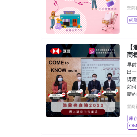
營商
網
【滙
商機
早前
出一
講座
如何
體的
營商
庫
O