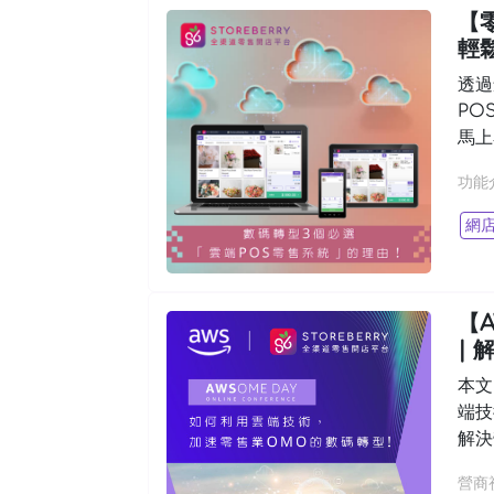
【
輕
透過
PO
馬上
功能
網
【
|
本文由
端技
解決
營商