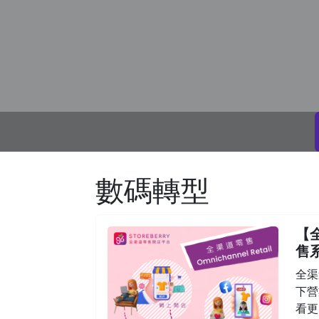
數碼轉型
【全
售
全渠
下營
看更