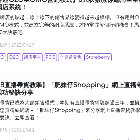
網店系統！
網店的崛起，線上線下的銷售界線變得越來越模糊。只有用對O
MO模式，並建立完善的網店系統，才能掌握每個行銷機會！馬
3大訣竅吧！
視野
|
2022-09-29
MO
O2O
網店平台
POS
全渠道零售
Storeberry
FB直播帶貨教學】「肥妹仔Shopping」網上直播
成功秘訣分享
帶貨已成為大熱銷售模式，本期有直播帶貨經驗超過三年，並擁
忠實粉絲網店－「肥妹仔Shopping」來分享網上直播帶貨教
要訣。立即查看！
專訪
|
2022-08-23