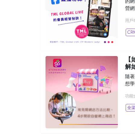
的網店
營網
用戶
CR
【
解
隨著
想學
功能
全