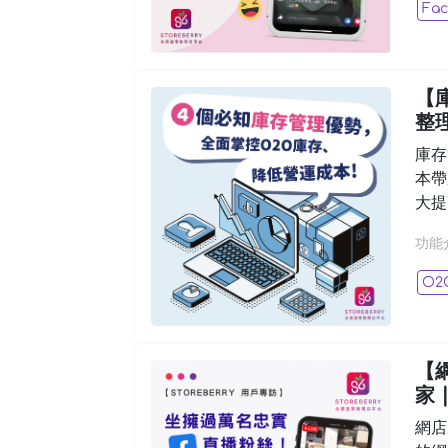
Fa
【
整
庫存
本帶
大提
功能
O2
【
家 
網店