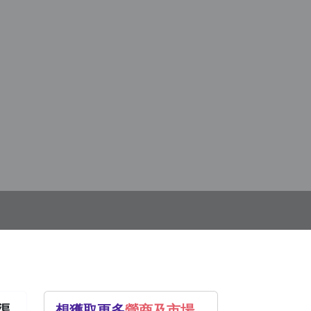
渠
想獲取更多
營商及市場