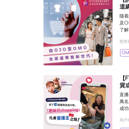
道
隨着
及O
了解
營商
O
【
貨
直播
萬名
成功
用戶