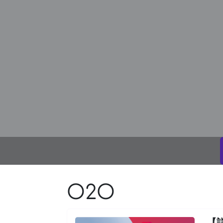
O2O
【