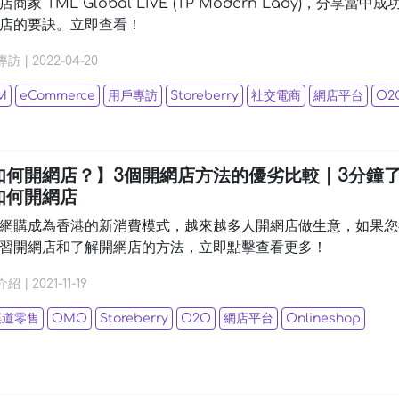
商家 TML Global LIVE (TP Modern Lady)，分享當中成
店的要訣。立即查看！
專訪
|
2022-04-20
M
eCommerce
用戶專訪
Storeberry
社交電商
網店平台
O2
如何開網店？】3個開網店方法的優劣比較 | 3分鐘
如何開網店
網購成為香港的新消費模式，越來越多人開網店做生意，如果您
習開網店和了解開網店的方法，立即點擊查看更多！
介紹
|
2021-11-19
渠道零售
OMO
Storeberry
O2O
網店平台
Onlineshop