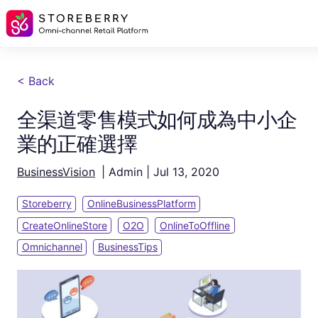
< Back
全渠道零售模式如何成為中小企
業的正確選擇
BusinessVision
|
Admin
|
Jul 13, 2020
Storeberry
OnlineBusinessPlatform
CreateOnlineStore
O2O
OnlineToOffline
Omnichannel
BusinessTips