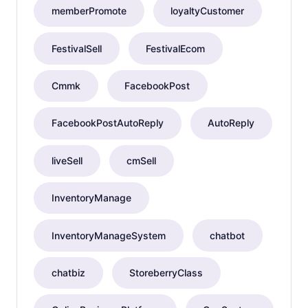
memberPromote
loyaltyCustomer
FestivalSell
FestivalEcom
Cmmk
FacebookPost
FacebookPostAutoReply
AutoReply
liveSell
cmSell
InventoryManage
InventoryManageSystem
chatbot
chatbiz
StoreberryClass