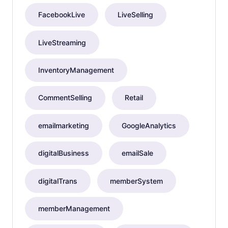
FacebookLive
LiveSelling
LiveStreaming
InventoryManagement
CommentSelling
Retail
emailmarketing
GoogleAnalytics
digitalBusiness
emailSale
digitalTrans
memberSystem
memberManagement