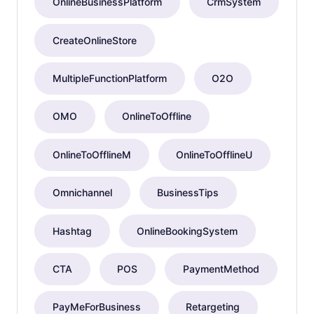
OnlineBusinessPlatform
CrmSystem
CreateOnlineStore
MultipleFunctionPlatform
O2O
OMO
OnlineToOffline
OnlineToOfflineM
OnlineToOfflineU
Omnichannel
BusinessTips
Hashtag
OnlineBookingSystem
CTA
POS
PaymentMethod
PayMeForBusiness
Retargeting