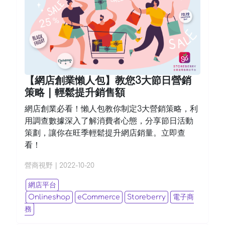
【網店創業懶人包】教您3大節日營銷
策略 | 輕鬆提升銷售額
網店創業必看！懶人包教你制定3大營銷策略，利
用調查數據深入了解消費者心態，分享節日活動
策劃，讓你在旺季輕鬆提升網店銷量。立即查
看！
營商視野
|
2022-10-20
網店平台
Onlineshop
eCommerce
Storeberry
電子商
務