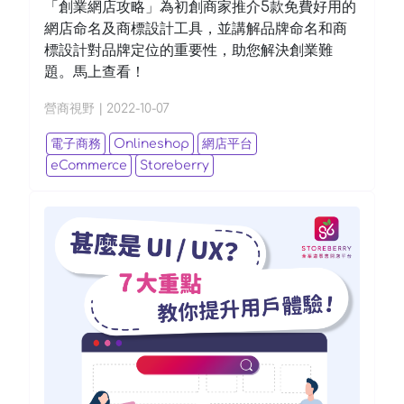
「創業網店攻略」為初創商家推介5款免費好用的
網店命名及商標設計工具，並講解品牌命名和商
標設計對品牌定位的重要性，助您解決創業難
題。馬上查看！
營商視野
|
2022-10-07
電子商務
Onlineshop
網店平台
eCommerce
Storeberry