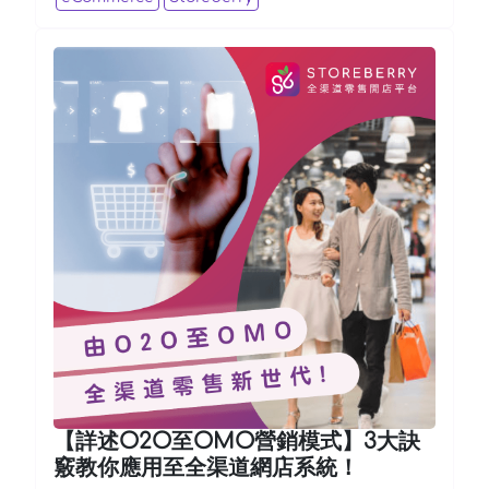
【詳述O2O至OMO營銷模式】3大訣
竅教你應用至全渠道網店系統！