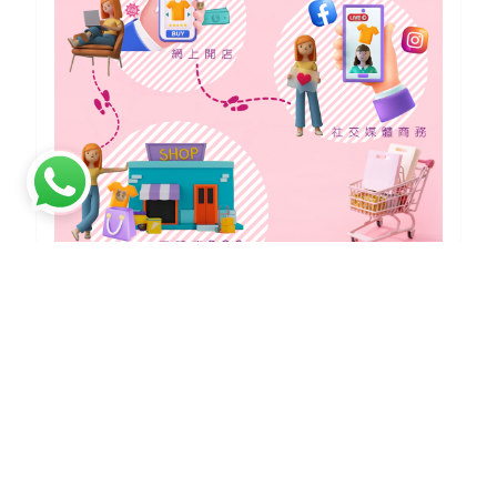
【全渠道零售 Omnichannel Retail
是什麼？】電商零售系統
全渠道零售(Omnichannel Retail)指以消費者
為中心，整合線上、線下營業數據，實現無縫連
接，而商家可實時掌握顧客消費足跡。立即查看
更多！
營商視野
|
2022-08-12