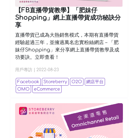
【FB直播帶貨教學】「肥妹仔
Shopping」網上直播帶貨成功秘訣分
享
直播帶貨已成為大熱銷售模式，本期有直播帶貨
經驗超過三年，並擁過萬名忠實粉絲網店－「肥
妹仔Shopping」來分享網上直播帶貨教學及成
功要訣。立即查看！
用戶專訪
|
2022-08-23
Facebook
Storeberry
O2O
網店平台
OMO
eCommerce