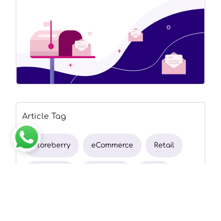
Article Tag
Storeberry
eCommerce
Retail
Facebook
Instagram
MGM
SEO
SEM
O2O
OMO