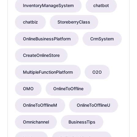
InventoryManageSystem
chatbot
chatbiz
StoreberryClass
OnlineBusinessPlatform
CrmSystem
CreateOnlineStore
MultipleFunctionPlatform
O2O
OMO
OnlineToOffline
OnlineToOfflineM
OnlineToOfflineU
Omnichannel
BusinessTips