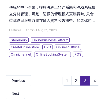
傳統的中小企業，往往將網上預約系統和POS系統獨
立分開管理，可是，這樣的管理模式實屬費時, 只會
讓你終日浪費時間在輸入資料和數據中。如果你想要
配合千變萬化的數位時代，傳統管理模式必定要進行
Features
Admin
Aug 31, 2020
大革新，只有將「網上預約系統」和「POS系統」集
中於一站式的管理渠道...
Storeberry
OnlineBusinessPlatform
CreateOnlineStore
O2O
OnlineToOffline
Omnichannel
OnlineBookingSystem
POS
1
2
3
4
Previous
Next