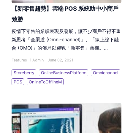
【新零售趨勢】雲端 POS 系統助中小商戶
致勝
疫情下零售的業績表現及發展，讓不少商戶不得不重
新思考「全渠道 (Omni-channel)」、「線上線下融
合 (OMO)」的佈局以迎戰「新零售」商機。
Storeberry的「雲端 POS 系統」可以融合全渠道線
Features
Admin
June 02, 2021
上線下資料，自動化串連各渠道銷售記錄、綜合實體
店及網店庫存管理、線上線下顧客資料同步更新，滿
Storeberry
OnlineBusinessPlatform
Omnichannel
足現今顧客「新零售」消費模式。
POS
OnlineToOfflineM