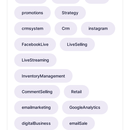
promotions
Strategy
crmsystem
Crm
instagram
FacebookLive
LiveSelling
LiveStreaming
InventoryManagement
CommentSelling
Retail
emailmarketing
GoogleAnalytics
digitalBusiness
emailSale