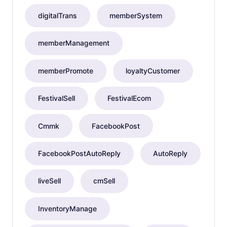
digitalTrans
memberSystem
memberManagement
memberPromote
loyaltyCustomer
FestivalSell
FestivalEcom
Cmmk
FacebookPost
FacebookPostAutoReply
AutoReply
liveSell
cmSell
InventoryManage