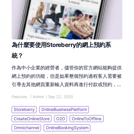
為什麼要使用Storeberry的網上預約系
統？
作為中小企業的經營者，儘管你的官方網站能夠提供
網上預約的功能，但是如果整個預約過程客人需要被
引導去其他網頁重新輸入資料再進行付款或預約，這
樣的預約系統令客人產生猶豫！再者，當客人需要登
Features
Admin
Sep 22, 2020
入另外的網頁或應用程式填寫資料時，客人的資料只
能存留在其他網站...
Storeberry
OnlineBusinessPlatform
CreateOnlineStore
O2O
OnlineToOffline
Omnichannel
OnlineBookingSystem