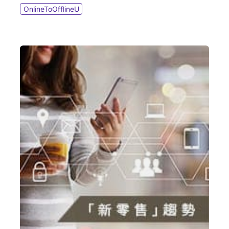
OnlineToOfflineU