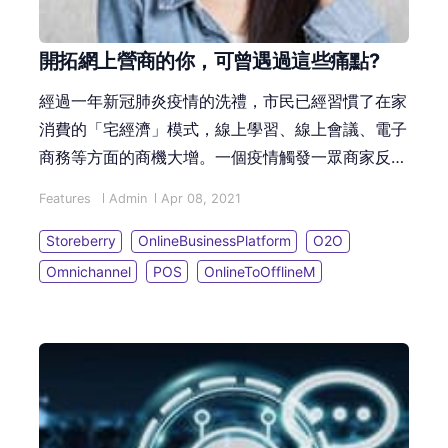
開拓網上營商的你，可曾遇過這些痛點?
經過一年新冠肺炎疫情的洗禮，市民已經習慣了在家
消費的「宅經濟」模式，線上學習、線上會議、電子
商務等方面的商機大增。一個疫情觸發一眾商家反思
新營商路向，面對昂貴舖租之餘，生意又大跌，此情
Features
Admin
Apr 08, 2021
況觸及商家痛點，必需積極拓展線上業務，轉危為
機。由過往著力線下實體店零售業務的商家，紛紛開
Storeberry
OnlineBusinessPlatform
O2O
拓網上商店及社交媒體行銷，但步向數碼轉型的過程
Omnichannel
POS
OnlineToOfflineM
中難免遇上不同的挑戰、不同的痛點！