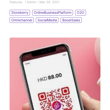
Features
Admin
Mar 29, 2021
Messenger聊天機械人(ChatBot)進行24小時線上客
服、行銷推廣的服務，不受時間限制地隨時抓緊銷售
Storeberry
OnlineBusinessPlatform
O2O
機會。
Omnichannel
SocialMedia
BoostSales