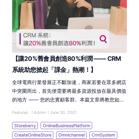
【讓20%舊會員創造80%利潤 —— CRM
系統助您掀起「課金」熱潮！】
全球電商行業發展正不斷加速，商家若要在眾多網店
中突圍而出，首先便需要將最多資源投放在最具價值
的地方 —— 您的忠實顧客群。本篇文章將教您如何
利用 CRM 系統為網店/ 實體店經營會員，同時透過
Features
Admin
June 30, 2021
「80/20法則」，助您掀起一波波品牌「課金」熱
潮！
Storeberry
OnlineBusinessPlatform
CreateOnlineStore
Omnichannel
CrmSystem