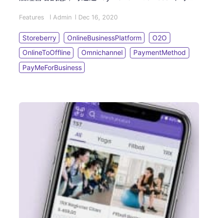
數，再不用花大量時間和人手處理收款工作，提升營
Features
Admin
Dec 16, 2020
商效率...
Storeberry
OnlineBusinessPlatform
O2O
OnlineToOffline
Omnichannel
PaymentMethod
PayMeForBusiness