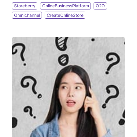
Storeberry
OnlineBusinessPlatform
O2O
Omnichannel
CreateOnlineStore