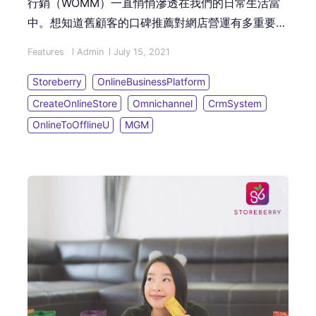
行銷（WOMM）一直悄悄滲透在我們的日常生活當
中。想知道舊顧客的口碑推薦對網店營運有多重要？
CRM 系統又是怎樣助您實踐口碑行銷策略？本篇文
Features
Admin
July 15, 2021
章將傳授您一系列口碑行銷小妙招，教您善用 CRM
系統打造高成效的口碑行銷，輕鬆帶動舊顧客為品牌
Storeberry
OnlineBusinessPlatform
開拓新客源！
CreateOnlineStore
Omnichannel
CrmSystem
OnlineToOfflineU
MGM