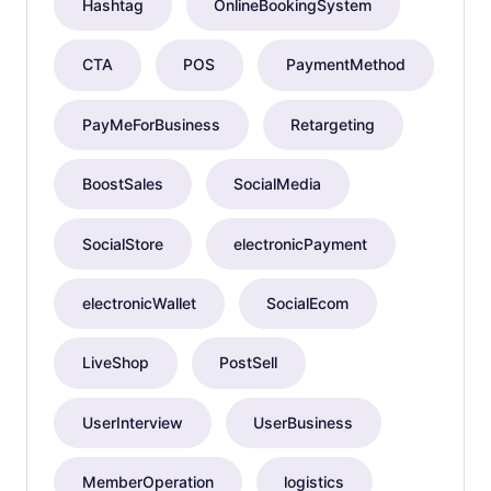
Hashtag
OnlineBookingSystem
CTA
POS
PaymentMethod
PayMeForBusiness
Retargeting
BoostSales
SocialMedia
SocialStore
electronicPayment
electronicWallet
SocialEcom
LiveShop
PostSell
UserInterview
UserBusiness
MemberOperation
logistics