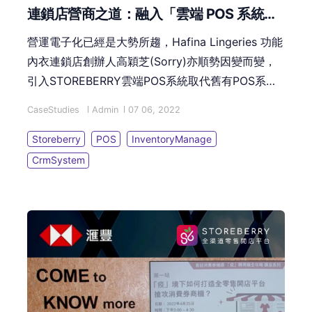
連鎖店營商之道：融入「雲端 POS 系統」
管理，以科技正向面對改變
營運電子化已經是大勢所趨，Hafina Lingeries 功能
內衣連鎖店創辦人高穎芝(Sorry)亦順勢因變而變，
引入STOREBERRY雲端POS系統取代舊有POS系
統，自動化管理連鎖式分店庫存量、CRM會員資
CaseStudies
Admin
07 06, 2022
料、整合銷售報告等，減省門市店員不必要的重複煩
瑣工作，讓店員可以更專注在服務及銷售上。
Storeberry
POS
InventoryManage
CrmSystem