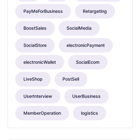
PayMeForBusiness
Retargeting
BoostSales
SocialMedia
SocialStore
electronicPayment
electronicWallet
SocialEcom
LiveShop
PostSell
UserInterview
UserBusiness
MemberOperation
logistics