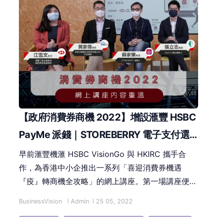
【政府消費券商機 2022】增設滙豐 HSBC
PayMe 派錢｜STOREBERRY 電子支付選
項全面睇！
早前滙豐機滙 HSBC VisionGo 與 HKIRC 攜手合
作，為香港中小企推出一系列「喜迎消費券機遇
『疫』轉商機全攻略」的網上講座。第一場講座便邀
請「STOREBERRY 全渠道零售開店平台」，為零售
BusinessVision
Admin
25 05, 2022
商家介紹如何簡易開設網店，並分享OMO的新零售