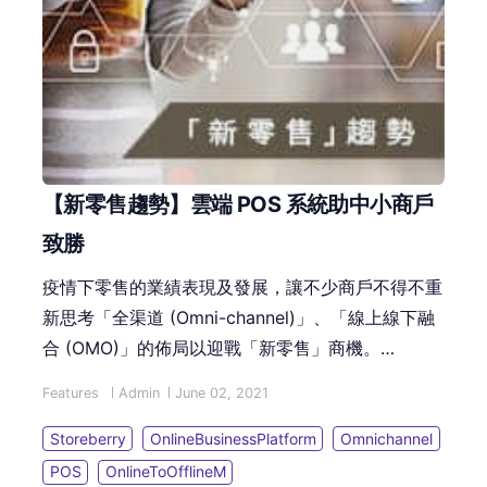
【新零售趨勢】雲端 POS 系統助中小商戶
致勝
疫情下零售的業績表現及發展，讓不少商戶不得不重
新思考「全渠道 (Omni-channel)」、「線上線下融
合 (OMO)」的佈局以迎戰「新零售」商機。
Storeberry的「雲端 POS 系統」可以融合全渠道線
Features
Admin
June 02, 2021
上線下資料，自動化串連各渠道銷售記錄、綜合實體
店及網店庫存管理、線上線下顧客資料同步更新，滿
Storeberry
OnlineBusinessPlatform
Omnichannel
足現今顧客「新零售」消費模式。
POS
OnlineToOfflineM