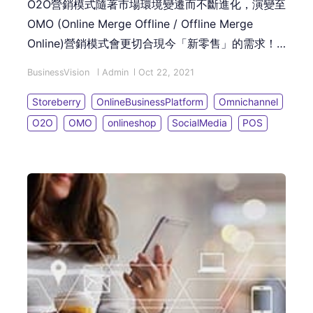
O2O營銷模式隨著市場環境變遷而不斷進化，演變至
OMO (Online Merge Offline / Offline Merge
Online)營銷模式會更切合現今「新零售」的需求！​
究竟O2O與OMO的分別在哪裡？STOREBERRY全渠
BusinessVision
Admin
Oct 22, 2021
道零售開店平台，又如何助商家無痛數碼轉型開展
OMO業務?
Storeberry
OnlineBusinessPlatform
Omnichannel
O2O
OMO
onlineshop
SocialMedia
POS