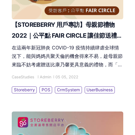
【STOREBERRY 用戶專訪】母親節禮物
2022｜公平點 FAIR CIRCLE 讓佳節送禮倍
添意義！
在這兩年新冠肺炎 COVID-19 疫情持續肆虐全球情
況下，能與媽媽共聚天倫的機會得來不易，趁母親節
來臨不妨考慮贈送比康乃馨更具意義的禮物，而「公
平點 FAIR CIRCLE」的公平貿易商品可能就是您的
CaseStudies
Admin
05 05, 2022
不二之選！
Storeberry
POS
CrmSystem
UserBusiness