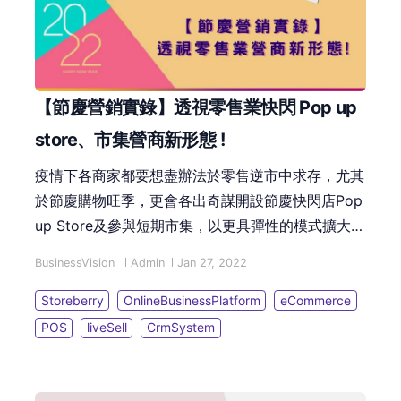
【節慶營銷實錄】透視零售業快閃 Pop up
store、市集營商新形態 !
疫情下各商家都要想盡辦法於零售逆市中求存，尤其
於節慶購物旺季，更會各出奇謀開設節慶快閃店Pop
up Store及參與短期市集，以更具彈性的模式擴大接
觸顧客群。這篇文章會深入探討，商家如何利用開設
BusinessVision
Admin
Jan 27, 2022
網店、社交電商 Social Commerce等，實踐全渠道
零售模式，迎合現今香港營商新形態 !
Storeberry
OnlineBusinessPlatform
eCommerce
POS
liveSell
CrmSystem