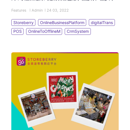
碼轉型的過程中，難免遇上不同的挑戰及痛點，然而
Features
Admin
24 03, 2022
利用「雲端 POS 零售系統」可以助您一一解決問
題！"
Storeberry
OnlineBusinessPlatform
digitalTrans
POS
OnlineToOfflineM
CrmSystem