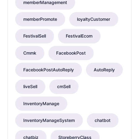
memberManagement
memberPromote
loyaltyCustomer
FestivalSell
FestivalEcom
Cmmk
FacebookPost
FacebookPostAutoReply
AutoReply
liveSell
cmSell
InventoryManage
InventoryManageSystem
chatbot
chatbiz
StoreberryClass