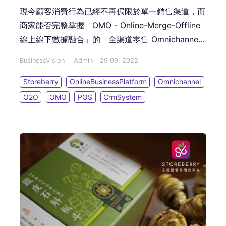
現今顧客消費行為已經不再侷限於單一銷售渠道，而
商家能否完整掌握「OMO - Online-Merge-Offline
線上線下數據融合」的「全渠道零售 Omnichannel
Retailing」營運模式就是成功的關鍵！這篇文章會為
BusinessVision
Admin
29 09, 2022
您介紹 O2O 與 OMO 的分別，並讓您了解轉型
「OMO 全渠道零售模式」的必備對策！
Storeberry
OnlineBusinessPlatform
Omnichannel
O2O
OMO
POS
CrmSystem