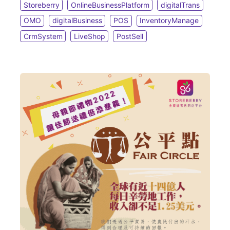
營運模式，以及示範社交媒體的最新營銷手法！
Storeberry
OnlineBusinessPlatform
digitalTrans
OMO
digitalBusiness
POS
InventoryManage
CrmSystem
LiveShop
PostSell