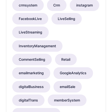
crmsystem
Crm
instagram
FacebookLive
LiveSelling
LiveStreaming
InventoryManagement
CommentSelling
Retail
emailmarketing
GoogleAnalytics
digitalBusiness
emailSale
digitalTrans
memberSystem