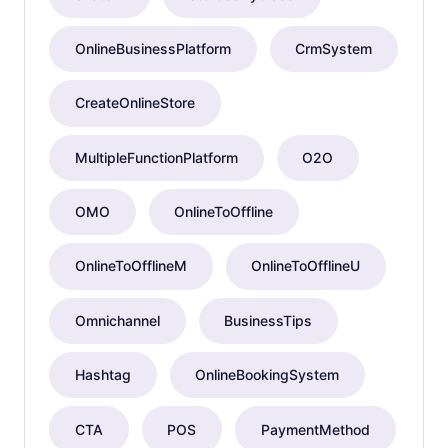
OnlineBusinessPlatform
CrmSystem
CreateOnlineStore
MultipleFunctionPlatform
O2O
OMO
OnlineToOffline
OnlineToOfflineM
OnlineToOfflineU
Omnichannel
BusinessTips
Hashtag
OnlineBookingSystem
CTA
POS
PaymentMethod