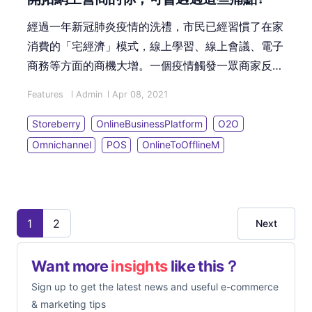
經過一年新冠肺炎疫情的洗禮，市民已經習慣了在家
消費的「宅經濟」模式，線上學習、線上會議、電子
商務等方面的商機大增。一個疫情觸發一眾商家反思
新營商路向，面對昂貴舖租之餘，生意又大跌，此情
Features
Admin
Apr 08, 2021
況觸及商家痛點，必需積極拓展線上業務，轉危為
機。由過往著力線下實體店零售業務的商家，紛紛開
Storeberry
OnlineBusinessPlatform
O2O
拓網上商店及社交媒體行銷，但步向數碼轉型的過程
Omnichannel
POS
OnlineToOfflineM
中難免遇上不同的挑戰、不同的痛點！
1
2
Next
Want more
insights
like this？
Sign up to get the latest news and useful e-commerce
& marketing tips