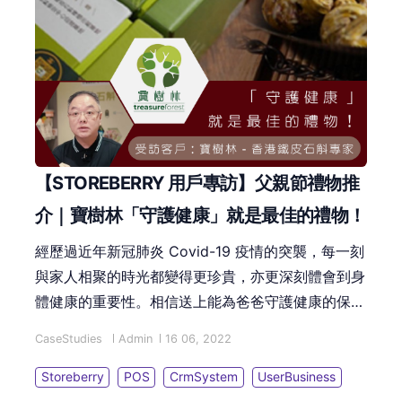
【STOREBERRY 用戶專訪】父親節禮物推
介｜寶樹林「守護健康」就是最佳的禮物！
經歷過近年新冠肺炎 Covid-19 疫情的突襲，每一刻
與家人相聚的時光都變得更珍貴，亦更深刻體會到身
體健康的重要性。相信送上能為爸爸守護健康的保健
食品作為父親節禮物，應該是不錯的選擇，而「寶樹
CaseStudies
Admin
16 06, 2022
林 - 香港鐵皮石斛專家」中藥保健食品可能是您的不
二之選！
Storeberry
POS
CrmSystem
UserBusiness